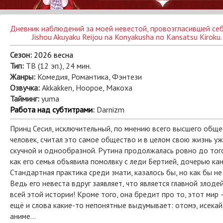
Jishou Akuyaku Reijou na Konyakusha no Kansatsu Kiroku.
Сезон:
2026 весна
Тип:
ТВ (12 эп.), 24 мин.
Жанры:
Комедия, Романтика, Фэнтези
Озвучка:
Akkakken, Hoopoe, Макоха
Тайминг:
yuma
Работа над субтитрами
:
Darnizm
Принц Сесил, исключительный, по мнению всего высшего обще
человек, считал это самое общество и в целом свою жизнь у
скучной и однообразной. Рутина продолжалась ровно до того
как его семья объявила помолвку с леди Бертией, дочерью кан
Стандартная практика среди знати, казалось бы, но как бы не
Ведь его невеста вдруг заявляет, что является главной злоде
всей этой истории! Кроме того, она бредит про то, этот мир —
ещё и слова какие-то непонятные выдумывает: отомэ, исекай
аниме…