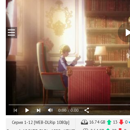
0:00
/ 0:00
16.74 GB
13
0
Серия 1-12 [WEB-DLRip 1080p]